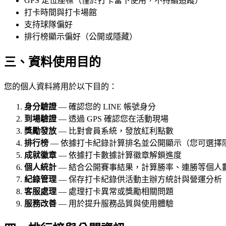
GPS 定位座標（僅於打卡當下使用，不持續追蹤）
打卡時間與打卡場館
支持球隊偏好
排行榜顯示偏好（公開或隱藏）
三、資料使用目的
您的個人資料將用於以下目的：
身分驗證
— 確認您的 LINE 帳號身分
到場驗證
— 透過 GPS 確認您在活動現場
獎勵發放
— 比對會員系統，發放紅利點數
排行榜
— 依據打卡紀錄計算排名並公開顯示（您可選擇
成就徽章
— 依據打卡數據計算徽章解鎖進度
個人統計
— 結合公開賽事結果，計算勝率、連勝等個人
紀錄管理
— 保存打卡紀錄供活動主辦方統計與營運分析
客服處理
— 處理打卡異常或獎勵相關問題
服務改善
— 用於提升服務品質與使用體驗